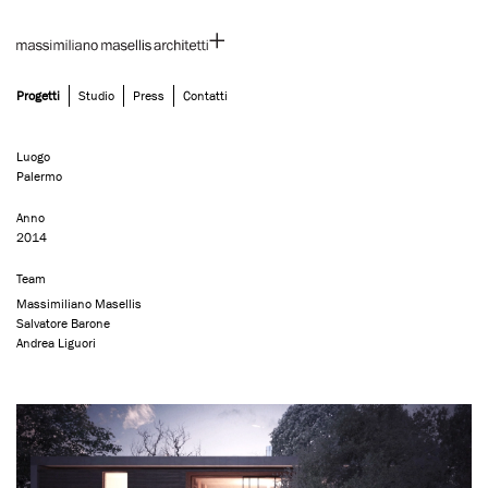
Progetti
Studio
Press
Contatti
Skip
Villa M | Palermo
to
content
Luogo
Palermo
Anno
2014
Team
Massimiliano Masellis
Salvatore Barone
Andrea Liguori