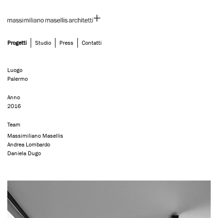
Progetti
Studio
Press
Contatti
Skip
MMH | Palermo
to
content
Luogo
Palermo
Anno
2016
Team
Massimiliano Masellis
Andrea Lombardo
Daniela Dugo