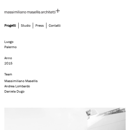
Progetti
Studio
Press
Contatti
Skip
Miniloft | Palermo
to
content
Luogo
Palermo
Anno
2015
Team
Massimiliano Masellis
Andrea Lombardo
Daniela Dugo