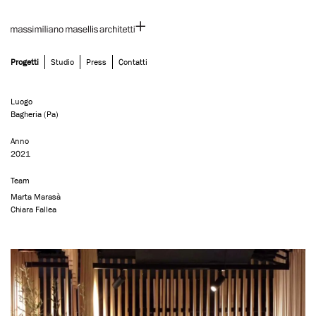
Progetti
Studio
Press
Contatti
Skip
Kàlamo | Ristorante | Bagheria
to
content
Luogo
Bagheria (Pa)
Anno
2021
Team
Marta Marasà
Chiara Fallea